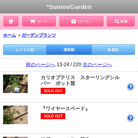
*SumireGarden
カート
ログイン
検索
ホーム
＞
ガーデンプランツ
おすすめ順
価格順
新着順
前のページへ
13-24 / 220
次のページへ
カリオプテリス スターリングシル
バー ポット苗
SOLD OUT
『ワイヤースペード』
SOLD OUT